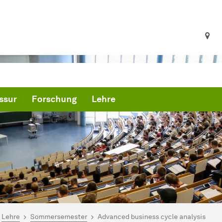
ssur
Forschung
Lehre
ind hier:
artseite
Lehre
Sommersemester
Advanced business cycle analysis