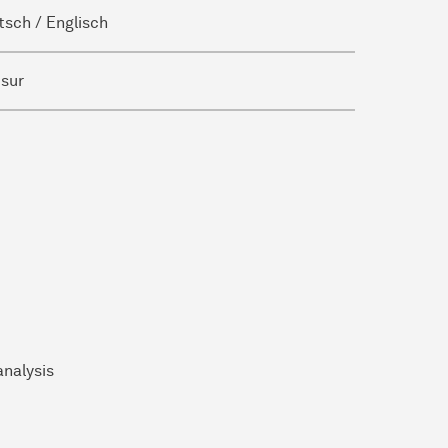
sch / Englisch
usur
analysis