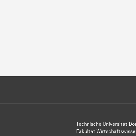
Technische Uni­ver­si­tät D
Fakultät Wirtschafts­wisse