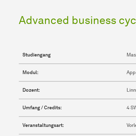
Advanced business cycl
Studiengang
Mas
Modul:
Appl
Dozent:
Lin
Umfang / Credits:
4 SW
Veranstaltungsart:
Vor