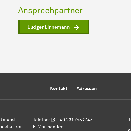
Ansprechpartner
Ludger Linnemann
Kontakt
Adressen
ort­mund
T
Telefon:
+49 231 755 3147
n­schaften
E-Mail senden