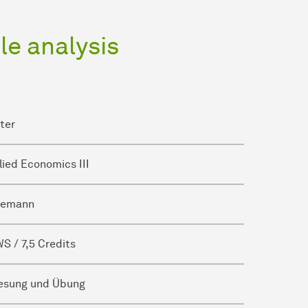
e analysis
ter
ied Economics III
nemann
S / 7,5 Credits
lesung und Übung