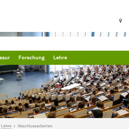
ssur
Forschung
Lehre
ind hier:
artseite
Lehre
Abschlussarbeiten