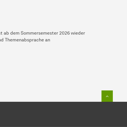
rst ab dem Sommersemester 2026 wieder
 und Themenabsprache an
Zum Seit